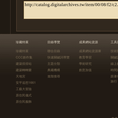
珍藏特展
目錄導覽
成果網站資源
工具
珍藏特展
聯合目錄
成果網站資源庫
技術
CCC創作集
快速關鍵詞導覽
教育學習
關鍵
建築排排站
主題分類
學術研究
線上
建築轉轉樂
典藏機構
創意加值
時間
天地宮
進階搜尋
跟著
旅行
安平追想1661
工藝大冒險
原住民儀式
原住民服飾