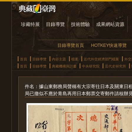
珍藏特展
目錄導覽
技術體驗
成果網站資源
目錄導覽首頁
HOTKEY快速導覽
首頁
目錄導覽
內容主題
檔案
近代外交經濟部門檔案
外交
首頁
目錄導覽
典藏機構與計畫
中央研究院
近代史研究所
件名：據山東郵務局聲稱有大宗寄往日本及關東日
局已撤似不應於青島再用日本郵票交寄郵件請核辦