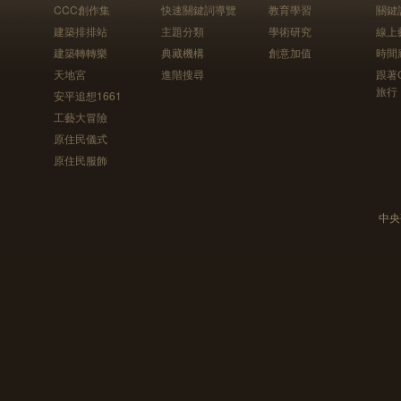
CCC創作集
快速關鍵詞導覽
教育學習
關鍵
建築排排站
主題分類
學術研究
線上
建築轉轉樂
典藏機構
創意加值
時間
天地宮
進階搜尋
跟著
旅行
安平追想1661
工藝大冒險
原住民儀式
原住民服飾
中央