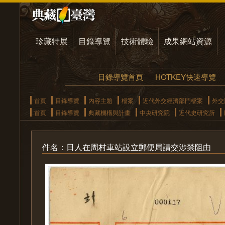
珍藏特展
目錄導覽
技術體驗
成果網站資源
目錄導覽首頁
HOTKEY快速導覽
首頁
目錄導覽
內容主題
檔案
近代外交經濟部門檔案
外交
首頁
目錄導覽
典藏機構與計畫
中央研究院
近代史研究所
件名：日人在周村車站設立郵便局請交涉禁阻由