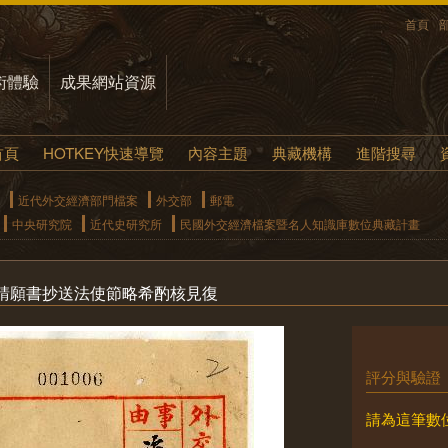
首頁
術體驗
成果網站資源
首頁
HOTKEY快速導覽
內容主題
典藏機構
進階搜尋
近代外交經濟部門檔案
外交部
郵電
中央研究院
近代史研究所
民國外交經濟檔案暨名人知識庫數位典藏計畫
請願書抄送法使節略希酌核見復
評分與驗證
請為這筆數