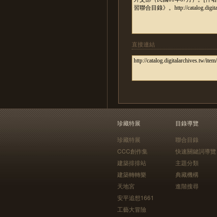
直接連結
珍藏特展
目錄導覽
珍藏特展
聯合目錄
CCC創作集
快速關鍵詞導覽
建築排排站
主題分類
建築轉轉樂
典藏機構
天地宮
進階搜尋
安平追想1661
工藝大冒險