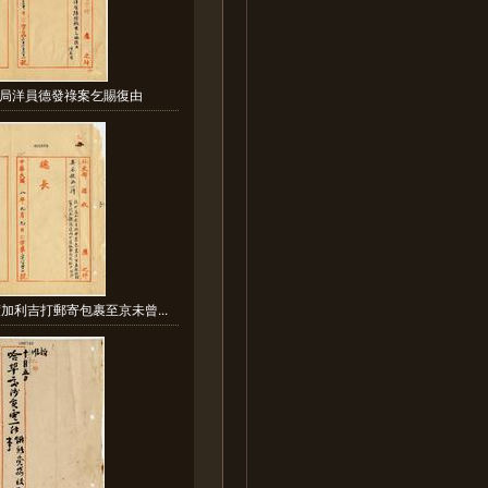
局洋員德發祿案乞賜復由
加利吉打郵寄包裹至京未曾...