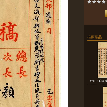
推薦藏品
件名：哈埠俄