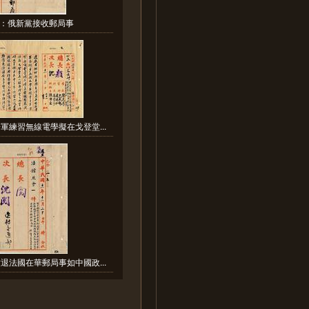
：俄新黨接收郵局事
軍練習無線電學擬在戈登堂...
退法國在華郵局事如中國政...