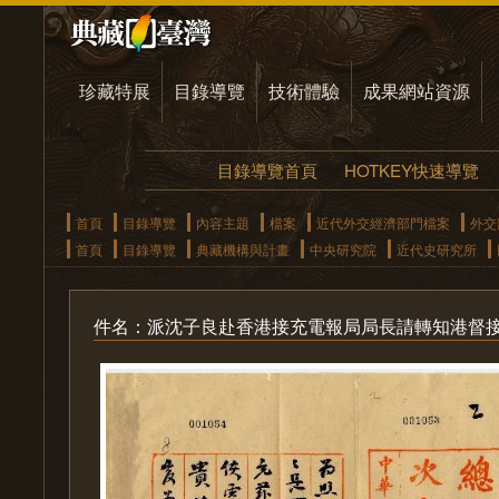
珍藏特展
目錄導覽
技術體驗
成果網站資源
目錄導覽首頁
HOTKEY快速導覽
首頁
目錄導覽
內容主題
檔案
近代外交經濟部門檔案
外交
首頁
目錄導覽
典藏機構與計畫
中央研究院
近代史研究所
件名：派沈子良赴香港接充電報局局長請轉知港督