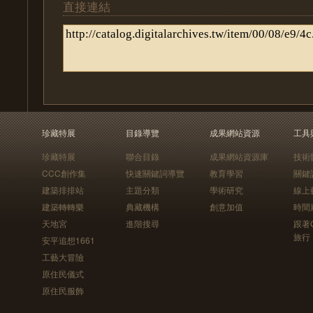
直接連結
珍藏特展
目錄導覽
成果網站資源
工具
珍藏特展
聯合目錄
成果網站資源庫
技術
CCC創作集
快速關鍵詞導覽
教育學習
關鍵
建築排排站
主題分類
學術研究
線上
建築轉轉樂
典藏機構
創意加值
時間
天地宮
進階搜尋
跟著
旅行
安平追想1661
工藝大冒險
原住民儀式
原住民服飾