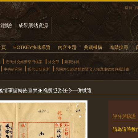
首頁
術體驗
成果網站資源
首頁
HOTKEY快速導覽
內容主題
典藏機構
進階搜尋
近代外交經濟部門檔案
外交部
延聘洋員
中央研究院
近代史研究所
民國外交經濟檔案暨名人知識庫數位典藏計畫
搖情事請轉飭查禁並將護照委任令一併繳還
評分與驗證
請為這筆數