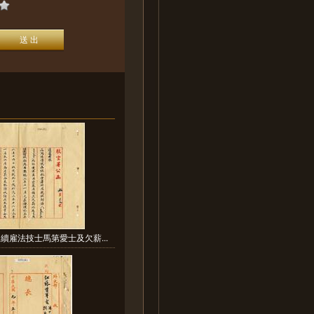
續雇法技士馬第愛士及欠薪...