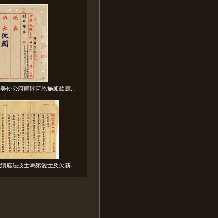
美使公府顧問芮恩施卹款應...
續雇法技士馬第愛士及欠薪...