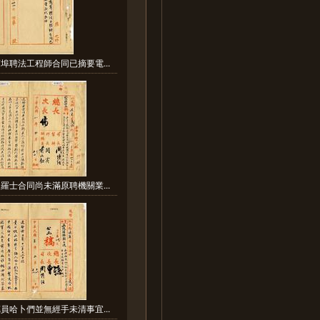
埠聘法工程師合同已摘要電...
羅士合同尚未滿原聘機關業...
員哈卜們並無經手未清事宜...