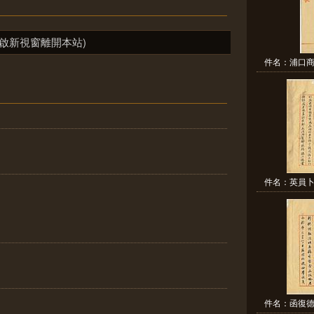
啟新視窗離開本站)
件名：浦口商
件名：英員卜
件名：函復德