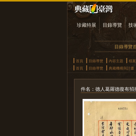
珍藏特展
目錄導覽
技
目錄導覽
首頁
目錄導覽
內容主題
檔案
首頁
目錄導覽
典藏機構與計畫
件名：德人葛羅德復有招