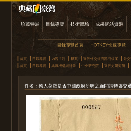
珍藏特展
目錄導覽
技術體驗
成果網站資源
目錄導覽首頁
HOTKEY快速導覽
首頁
目錄導覽
內容主題
檔案
近代外交經濟部門檔案
外交
首頁
目錄導覽
典藏機構與計畫
中央研究院
近代史研究所
件名：德人葛羅是否中國政府所聘之顧問請轉咨交