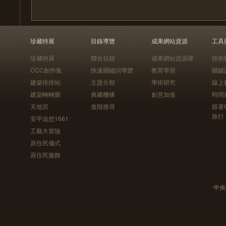
珍藏特展
目錄導覽
成果網站資源
工具
珍藏特展
聯合目錄
成果網站資源庫
技術
CCC創作集
快速關鍵詞導覽
教育學習
關鍵
建築排排站
主題分類
學術研究
線上
建築轉轉樂
典藏機構
創意加值
時間
天地宮
進階搜尋
跟著
旅行
安平追想1661
工藝大冒險
原住民儀式
原住民服飾
中央