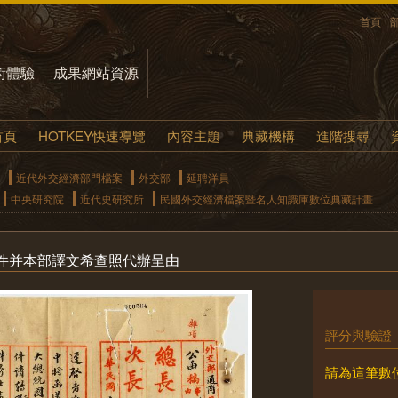
首頁
術體驗
成果網站資源
首頁
HOTKEY快速導覽
內容主題
典藏機構
進階搜尋
近代外交經濟部門檔案
外交部
延聘洋員
中央研究院
近代史研究所
民國外交經濟檔案暨名人知識庫數位典藏計畫
件并本部譯文希查照代辦呈由
評分與驗證
請為這筆數