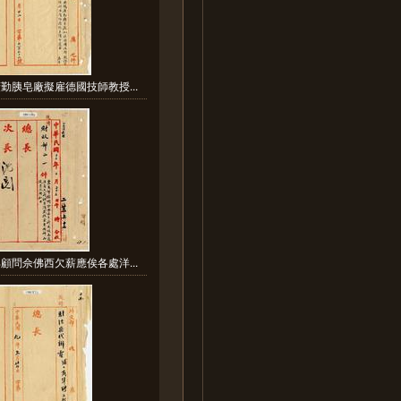
勤胰皂廠擬雇德國技師教授...
顧問佘佛西欠薪應俟各處洋...