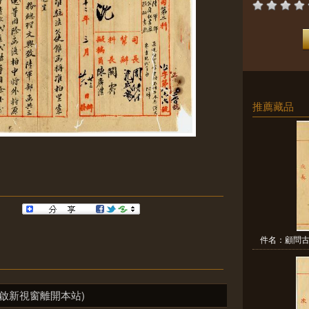
推薦藏品
件名：顧問古
啟新視窗離開本站)