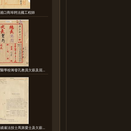
浦口商埠聘法國工程師
醫學校籌發孔教員欠薪及屈...
續雇法技士馬第愛士及欠薪...