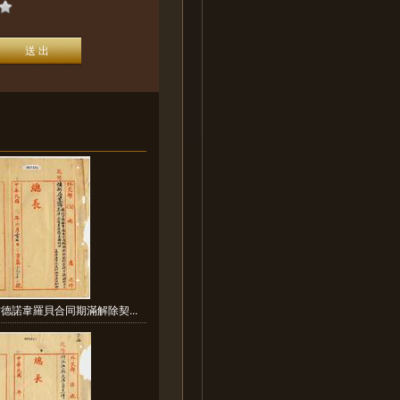
德諾韋羅貝合同期滿解除契...