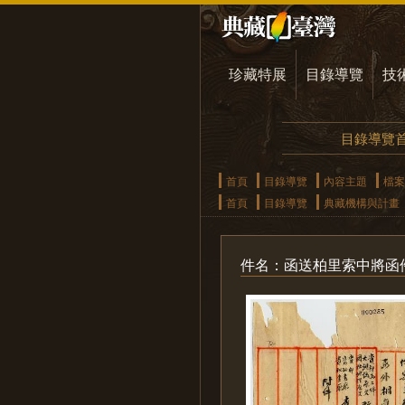
珍藏特展
目錄導覽
技
目錄導覽
首頁
目錄導覽
內容主題
檔案
首頁
目錄導覽
典藏機構與計畫
件名：函送柏里索中將函