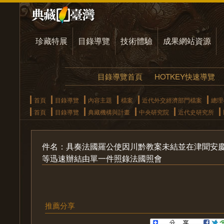
珍藏特展
目錄導覽
技術體驗
成果網站資源
目錄導覽首頁
HOTKEY快速導覽
首頁
目錄導覽
內容主題
檔案
近代外交經濟部門檔案
總理
首頁
目錄導覽
典藏機構與計畫
中央研究院
近代史研究所
件名：具奏法國羅公使因川黔教案未結並在津聞安
等迅速辦結由單一件照錄法國照會
推薦分享