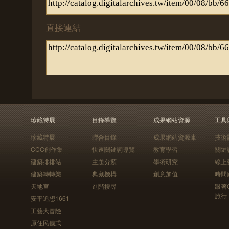
直接連結
珍藏特展
目錄導覽
成果網站資源
工具
珍藏特展
聯合目錄
成果網站資源庫
技術
CCC創作集
快速關鍵詞導覽
教育學習
關鍵
建築排排站
主題分類
學術研究
線上
建築轉轉樂
典藏機構
創意加值
時間
天地宮
進階搜尋
跟著
旅行
安平追想1661
工藝大冒險
原住民儀式