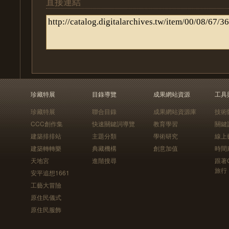
直接連結
珍藏特展
目錄導覽
成果網站資源
工具
珍藏特展
聯合目錄
成果網站資源庫
技術
CCC創作集
快速關鍵詞導覽
教育學習
關鍵
建築排排站
主題分類
學術研究
線上
建築轉轉樂
典藏機構
創意加值
時間
天地宮
進階搜尋
跟著
旅行
安平追想1661
工藝大冒險
原住民儀式
原住民服飾