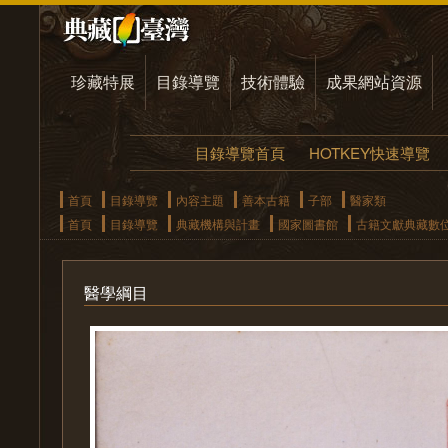
珍藏特展
目錄導覽
技術體驗
成果網站資源
目錄導覽首頁
HOTKEY快速導覽
首頁
目錄導覽
內容主題
善本古籍
子部
醫家類
首頁
目錄導覽
典藏機構與計畫
國家圖書館
古籍文獻典藏數
醫學綱目