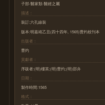
子部-醫家類-醫經之屬
描述：
裝訂:六孔線裝
版本:明嘉靖乙丑(四十四年, 1565)曹灼校刊本
出版者：
曹灼
貢獻者：
序跋者:(明)樓英;(明)曹灼;(明)邵弁
日期：
製作時間:1565
格式：