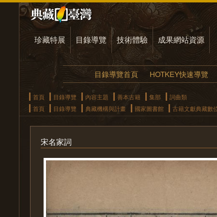
珍藏特展
目錄導覽
技術體驗
成果網站資源
目錄導覽首頁
HOTKEY快速導覽
首頁
目錄導覽
內容主題
善本古籍
集部
詞曲類
首頁
目錄導覽
典藏機構與計畫
國家圖書館
古籍文獻典藏數
宋名家詞