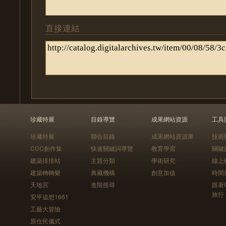
直接連結
珍藏特展
目錄導覽
成果網站資源
工具
珍藏特展
聯合目錄
成果網站資源庫
技術
CCC創作集
快速關鍵詞導覽
教育學習
關鍵
建築排排站
主題分類
學術研究
線上
建築轉轉樂
典藏機構
創意加值
時間
天地宮
進階搜尋
跟著
旅行
安平追想1661
工藝大冒險
原住民儀式