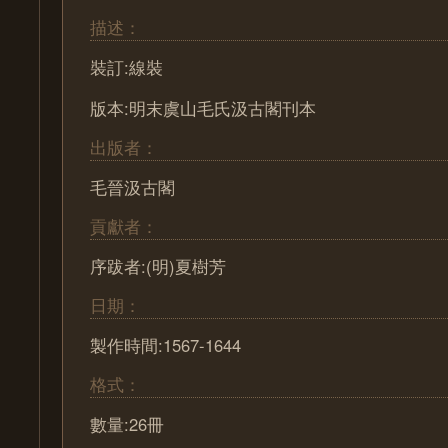
描述：
裝訂:線裝
版本:明末虞山毛氏汲古閣刊本
出版者：
毛晉汲古閣
貢獻者：
序跋者:(明)夏樹芳
日期：
製作時間:1567-1644
格式：
數量:26冊