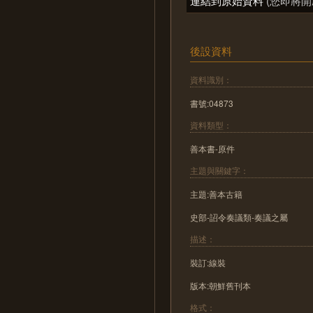
連結到原始資料
(您即將開
後設資料
資料識別：
書號:04873
資料類型：
善本書-原件
主題與關鍵字：
主題:善本古籍
史部-詔令奏議類-奏議之屬
描述：
裝訂:線裝
版本:朝鮮舊刊本
格式：