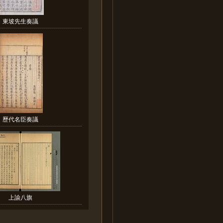
東坡先生奏議
歷代名臣奏議
上諭八旗