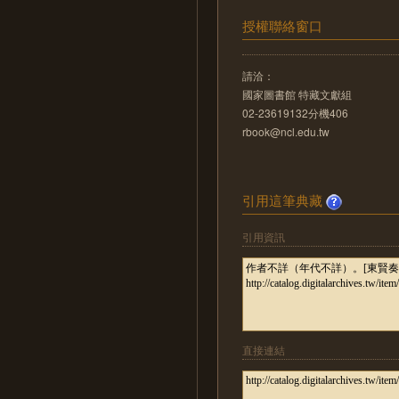
授權聯絡窗口
請洽：
國家圖書館 特藏文獻組
02-23619132分機406
rbook@ncl.edu.tw
引用這筆典藏
引用資訊
直接連結