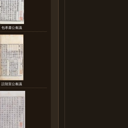
包孝肅公奏議
註陸宣公奏議