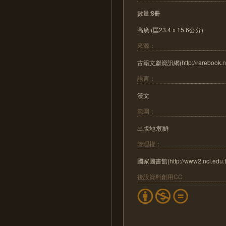
數量:8冊
高廣:(匡23.4 x 15.6公分)
來源：
古籍文獻資訊網(http://rarebook.ncl
語言：
漢文
範圍：
出版地:朝鮮
管理權：
國家圖書館(http://www2.ncl.edu.t
後設資料創用CC