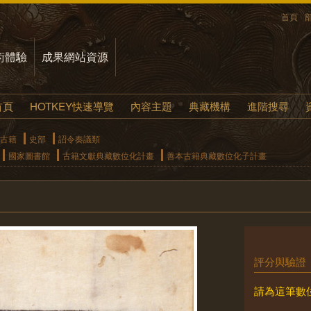
首頁
術體驗
成果網站資源
首頁
HOTKEY快速導覽
內容主題
典藏機構
進階搜尋
古籍
史部
詔令奏議類
國家圖書館
古籍文獻典藏數位化計畫
善本古籍典藏數位化子計畫
評分與驗證
請為這筆數