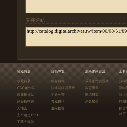
直接連結
珍藏特展
目錄導覽
成果網站資源
工具
珍藏特展
聯合目錄
成果網站資源庫
技術
CCC創作集
快速關鍵詞導覽
教育學習
關鍵
建築排排站
主題分類
學術研究
線上
建築轉轉樂
典藏機構
創意加值
時間
天地宮
進階搜尋
跟著
旅行
安平追想1661
工藝大冒險