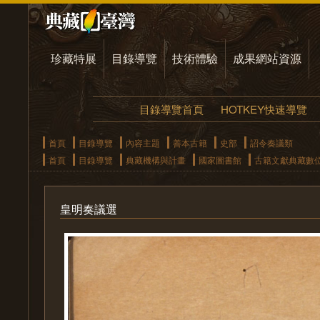
珍藏特展
目錄導覽
技術體驗
成果網站資源
目錄導覽首頁
HOTKEY快速導覽
首頁
目錄導覽
內容主題
善本古籍
史部
詔令奏議類
首頁
目錄導覽
典藏機構與計畫
國家圖書館
古籍文獻典藏數
皇明奏議選