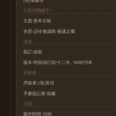
主題與關鍵字：
主題:善本古籍
史部-詔令奏議類-奏議之屬
描述：
裝訂:線裝
版本:明崇禎己卯(十二年, 1639)刊本
貢獻者：
序跋者:(清)黃澍
手書題記者:張繼
日期：
製作時間:1639