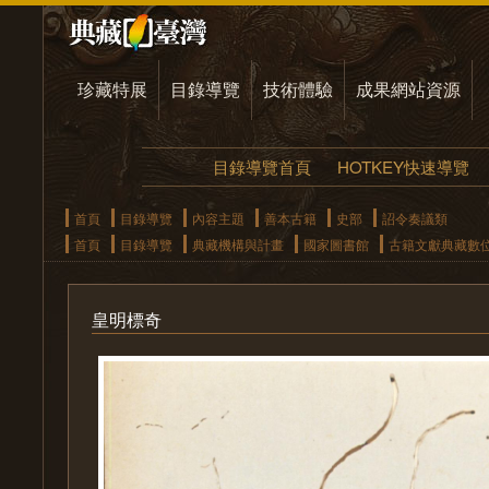
珍藏特展
目錄導覽
技術體驗
成果網站資源
目錄導覽首頁
HOTKEY快速導覽
首頁
目錄導覽
內容主題
善本古籍
史部
詔令奏議類
首頁
目錄導覽
典藏機構與計畫
國家圖書館
古籍文獻典藏數
皇明標奇