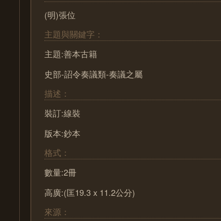
(明)張位
主題與關鍵字：
主題:善本古籍
史部-詔令奏議類-奏議之屬
描述：
裝訂:線裝
版本:鈔本
格式：
數量:2冊
高廣:(匡19.3 x 11.2公分)
來源：