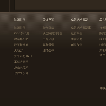
珍藏特展
目錄導覽
成果網站資源
工具
珍藏特展
聯合目錄
成果網站資源庫
技術
CCC創作集
快速關鍵詞導覽
教育學習
關鍵
建築排排站
主題分類
學術研究
線上
建築轉轉樂
典藏機構
創意加值
時間
天地宮
進階搜尋
跟著
旅行
安平追想1661
工藝大冒險
原住民儀式
原住民服飾
中央