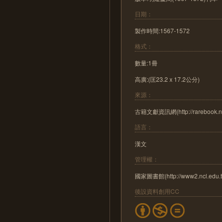
日期：
製作時間:1567-1572
格式：
數量:1冊
高廣:(匡23.2 x 17.2公分)
來源：
古籍文獻資訊網(http://rarebook.ncl
語言：
漢文
管理權：
國家圖書館(http://www2.ncl.edu.t
後設資料創用CC