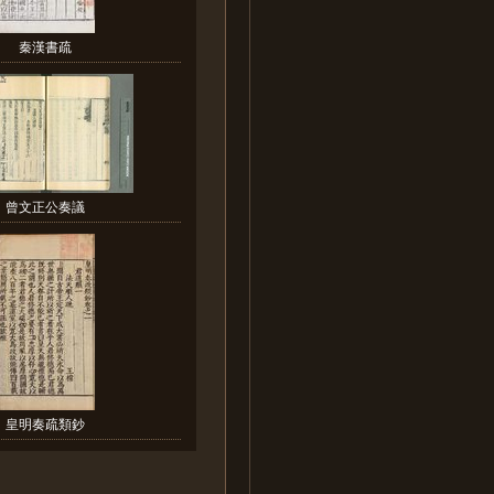
秦漢書疏
曾文正公奏議
皇明奏疏類鈔