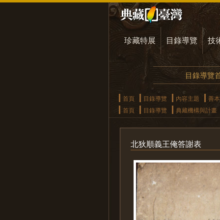
珍藏特展
目錄導覽
技
目錄導覽
首頁
目錄導覽
內容主題
善本
首頁
目錄導覽
典藏機構與計畫
北狄順義王俺答謝表