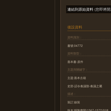
連結到原始資料
(您即將開
後設資料
資料識別：
書號:04772
資料類型：
善本書-原件
主題與關鍵字：
主題:善本古籍
史部-詔令奏議類-奏議之屬
描述：
裝訂:線裝
版本:明隆慶間(1567-1572)刊本