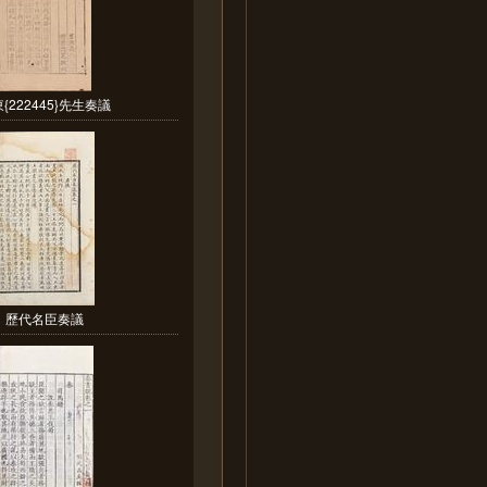
{222445}先生奏議
歷代名臣奏議