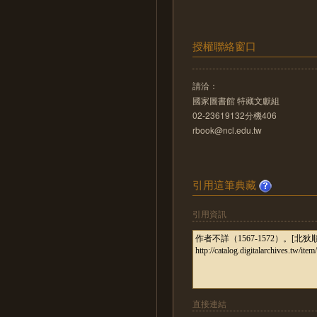
授權聯絡窗口
請洽：
國家圖書館 特藏文獻組
02-23619132分機406
rbook@ncl.edu.tw
引用這筆典藏
引用資訊
直接連結