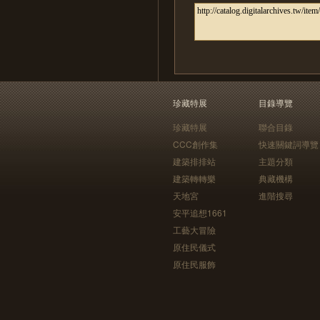
珍藏特展
目錄導覽
珍藏特展
聯合目錄
CCC創作集
快速關鍵詞導覽
建築排排站
主題分類
建築轉轉樂
典藏機構
天地宮
進階搜尋
安平追想1661
工藝大冒險
原住民儀式
原住民服飾