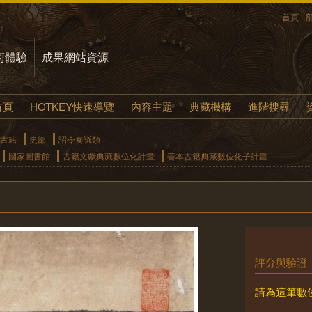
首頁
術體驗
成果網站資源
首頁
HOTKEY快速導覽
內容主題
典藏機構
進階搜尋
古籍
史部
詔令奏議類
國家圖書館
古籍文獻典藏數位化計畫
善本古籍典藏數位化子計畫
評分與驗證
請為這筆數