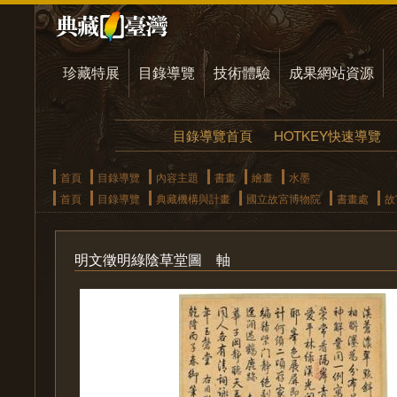
珍藏特展
目錄導覽
技術體驗
成果網站資源
目錄導覽首頁
HOTKEY快速導覽
首頁
目錄導覽
內容主題
書畫
繪畫
水墨
首頁
目錄導覽
典藏機構與計畫
國立故宮博物院
書畫處
故
明文徵明綠陰草堂圖 軸