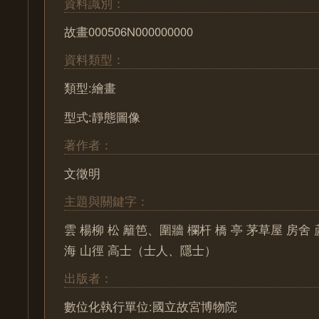
資料識別：
故畫000506N000000000
資料類型：
類型:繪畫
型式:靜態圖像
著作者：
文徵明
主題與關鍵字：
雲 楊柳 松 籬笆、圍牆 欄杆 橋 亭 茅草屋 房舍
海 山徑 高士（士人、隱士）
出版者：
數位化執行單位:國立故宮博物院