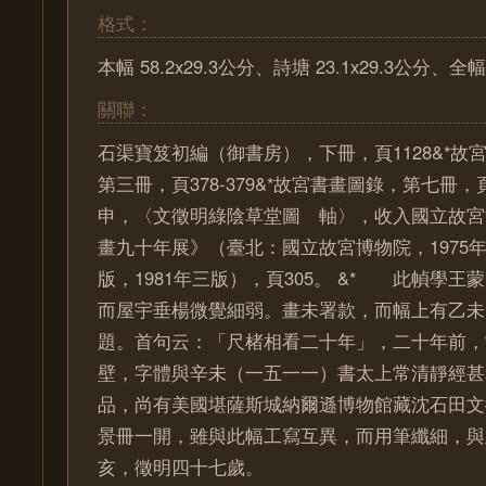
格式：
本幅 58.2x29.3公分、詩塘 23.1x29.3公分、全
關聯：
石渠寶笈初編（御書房），下冊，頁1128&*故
第三冊，頁378-379&*故宮書畫圖錄，第七冊，頁13
申，〈文徵明綠陰草堂圖 軸〉，收入國立故宮
畫九十年展》（臺北：國立故宮博物院，1975年
版，1981年三版），頁305。 &* 此幀學
而屋宇垂楊微覺細弱。畫未署款，而幅上有乙未
題。首句云：「尺楮相看二十年」，二十年前，
壁，字體與辛未（一五一一）書太上常清靜經甚
品，尚有美國堪薩斯城納爾遜博物館藏沈石田文
景冊一開，雖與此幅工寫互異，而用筆纖細，與
亥，徵明四十七歲。