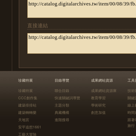
直接連結
珍藏特展
目錄導覽
成果網站資源
工具
珍藏特展
聯合目錄
成果網站資源庫
技術
CCC創作集
快速關鍵詞導覽
教育學習
關鍵
建築排排站
主題分類
學術研究
線上
建築轉轉樂
典藏機構
創意加值
時間
天地宮
進階搜尋
跟著
旅行
安平追想1661
工藝大冒險