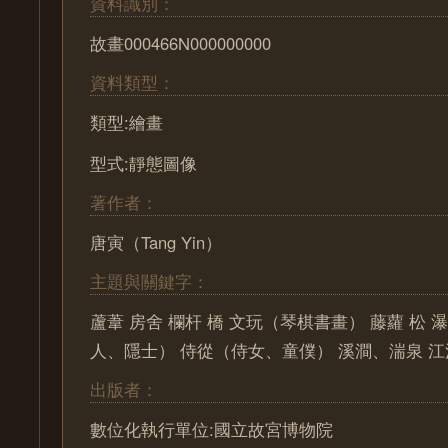
資料識別：
故畫000466N000000000
資料類型：
類型:繪畫
型式:靜態圖像
著作者：
唐寅（Tang Yin）
主題與關鍵字：
蘆葦 房舍 欄杆 橋 文玩（琴棋書畫） 藤蘿 松 
人、隱士） 侍從（侍女、童僕） 溪澗、湍泉 
出版者：
數位化執行單位:國立故宮博物院