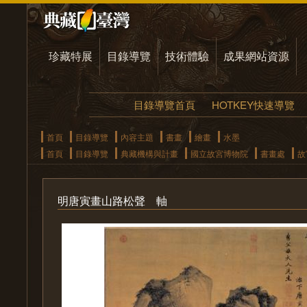
珍藏特展
目錄導覽
技術體驗
成果網站資源
目錄導覽首頁
HOTKEY快速導覽
首頁
目錄導覽
內容主題
書畫
繪畫
水墨
首頁
目錄導覽
典藏機構與計畫
國立故宮博物院
書畫處
故
明唐寅畫山路松聲 軸