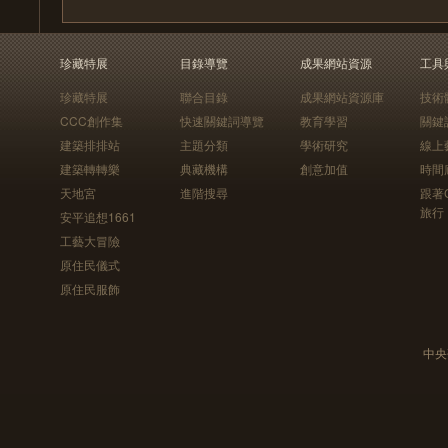
珍藏特展
目錄導覽
成果網站資源
工具
珍藏特展
聯合目錄
成果網站資源庫
技術
CCC創作集
快速關鍵詞導覽
教育學習
關鍵
建築排排站
主題分類
學術研究
線上
建築轉轉樂
典藏機構
創意加值
時間
天地宮
進階搜尋
跟著
旅行
安平追想1661
工藝大冒險
原住民儀式
原住民服飾
中央