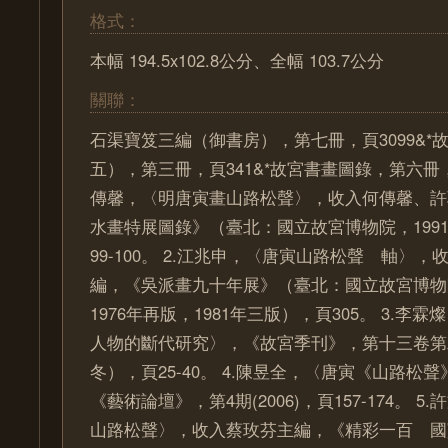
格式：
本幅 194.5x102.8公分、全幅 103.7公分
關聯：
石渠寶笈三編（御書房），第七冊，頁3099&*
五），第三冊，頁341&*故宮書畫圖錄，第六冊，頁3
傳馨，〈明唐寅畫山路松聲〉，收入何傳馨、許
水畫特展圖錄》（臺北：國立故宮博物院，199
99-100。 2.江兆申，〈唐寅山路松聲 軸〉
編，《吳派畫九十年展》（臺北：國立故宮博物院
1976年再版，1981年三版），頁305。 3.李
人物的斷代研究〉，《故宮季刊》，第十三卷第二
冬），頁25-40。 4.陳昱全，〈唐寅《山路松
《藝術論壇》，第4期(2006)，頁157-174。 
山路松聲〉，收入蔡玫芬主編，《精彩一百 國