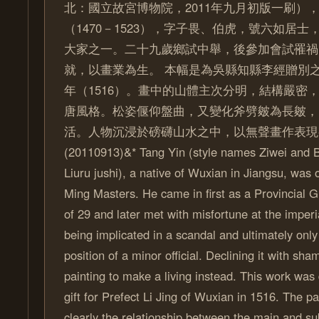
北：國立故宮博物院，2011年九月初版一刷），頁
（1470－1523），字子畏、伯虎，號六如居
大家之一。二十九歲鄉試中舉，後參加會試罹禍
就，以畫業為生。 本幅是為吳縣知縣李經贈別
年（1516）。畫中的山體主次分明，結構嚴密
唐風格。松姿偃仰盤曲，又變化斧劈皴為長皴，
活。人物沉浸於磅礴山水之中，以無聲畫作表現
(20110913)&* Tang Yin (style names Ziwei and B
Liuru jushi), a native of Wuxian in Jiangsu, was 
Ming Masters. He came in first as a Provincial 
of 29 and later met with misfortune at the imper
being implicated in a scandal and ultimately only
position of a minor official. Declining it with sha
painting to make a living instead. This work was
gift for Prefect Li Jing of Wuxian in 1516. The pa
clearly the relationship between the main and su