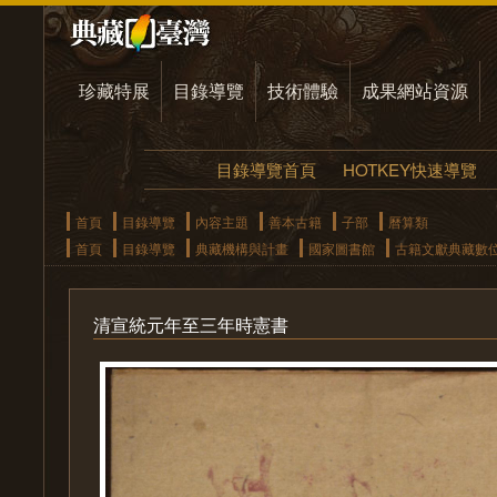
珍藏特展
目錄導覽
技術體驗
成果網站資源
目錄導覽首頁
HOTKEY快速導覽
首頁
目錄導覽
內容主題
善本古籍
子部
曆算類
首頁
目錄導覽
典藏機構與計畫
國家圖書館
古籍文獻典藏數
清宣統元年至三年時憲書