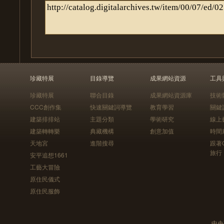
珍藏特展
目錄導覽
成果網站資源
工具
珍藏特展
聯合目錄
成果網站資源庫
技術
CCC創作集
快速關鍵詞導覽
教育學習
關鍵
建築排排站
主題分類
學術研究
線上
建築轉轉樂
典藏機構
創意加值
時間
天地宮
進階搜尋
跟著
旅行
安平追想1661
工藝大冒險
原住民儀式
原住民服飾
中央