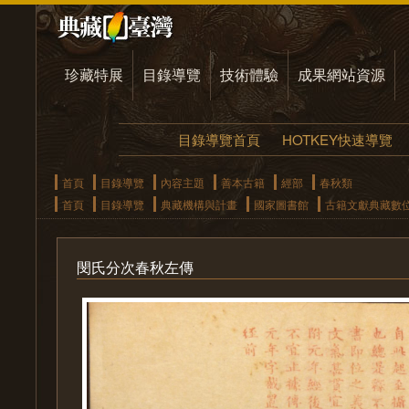
珍藏特展
目錄導覽
技術體驗
成果網站資源
目錄導覽首頁
HOTKEY快速導覽
首頁
目錄導覽
內容主題
善本古籍
經部
春秋類
首頁
目錄導覽
典藏機構與計畫
國家圖書館
古籍文獻典藏數
閔氏分次春秋左傳