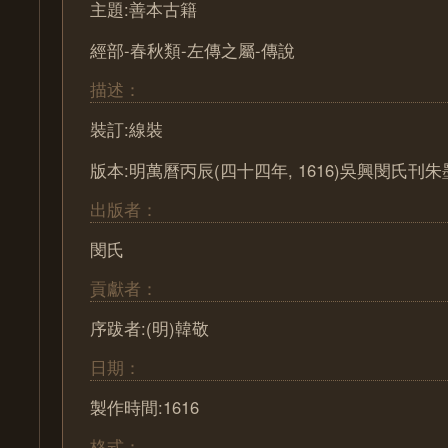
主題:善本古籍
經部-春秋類-左傳之屬-傳說
描述：
裝訂:線裝
版本:明萬曆丙辰(四十四年, 1616)吳興閔氏刊
出版者：
閔氏
貢獻者：
序跋者:(明)韓敬
日期：
製作時間:1616
格式：