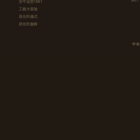
安平追想1661
工藝大冒險
原住民儀式
原住民服飾
中央