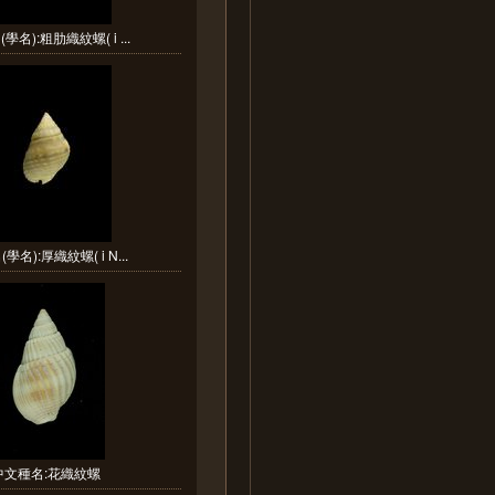
學名):粗肋織紋螺( i ...
學名):厚織紋螺( i N...
中文種名:花織紋螺