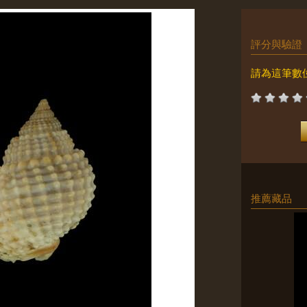
評分與驗證
請為這筆數
推薦藏品