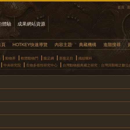
首頁
術體驗
成果網站資源
首頁
HOTKEY快速導覽
內容主題
典藏機構
進階搜尋
動物界
軟體動物門
腹足綱
新腹足目
織紋螺科
中央研究院
生物多樣性研究中心
台灣動物相典藏之研究：台灣貝類相之數位