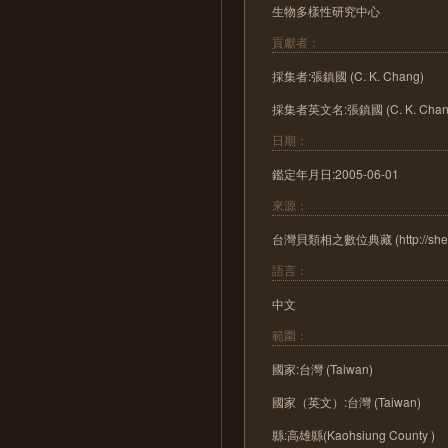
生物多樣性研究中心
貢獻者：
採集者:張鎮國 (C. K. Chang)
採集者英文名:張鎮國 (C. K. Chan
日期：
鑑定年月日:2005-06-01
來源：
台灣貝類相之數位典藏 (http://shell.s
語言：
中文
範圍：
國家:台灣 (Taiwan)
國家（英文）:台灣 (Taiwan)
縣:高雄縣(Kaohsiung County )