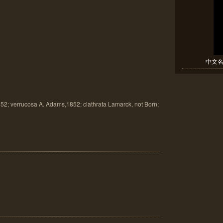
中文名(
; verrucosa A. Adams,1852; clathrata Lamarck, not Born;