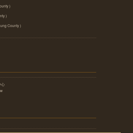
nty )
ty )
 County )
中心
tw