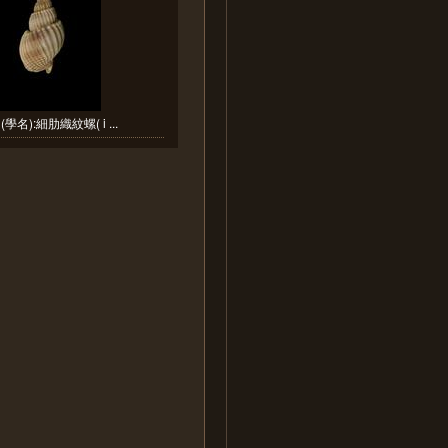
學名):細肋織紋螺( i ...