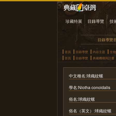
珍藏特展
目錄導覽
技
目錄導覽
首頁
目錄導覽
內容主題
生物
首頁
目錄導覽
典藏機構與計畫
中文種名:球織紋螺
學名:Niotha conoidalis
俗名:球織紋螺
俗名（英文）:球織紋螺