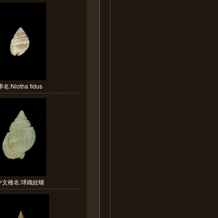
學名:Niotha fidus
中文種名:球織紋螺