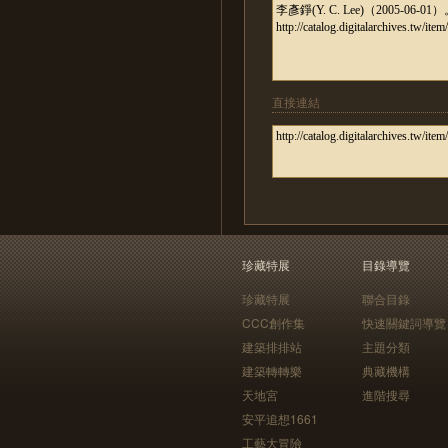
直接連結
珍藏特展
目錄導覽
珍藏特展
聯合目錄
CCC創作集
快速關鍵詞導覽
建築排排站
主題分類
建築轉轉樂
典藏機構
天地宮
進階搜尋
安平追想1661
工藝大冒險