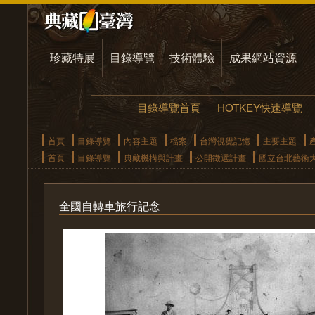
珍藏特展
目錄導覽
技術體驗
成果網站資源
目錄導覽首頁
HOTKEY快速導覽
首頁
目錄導覽
內容主題
檔案
台灣視覺記憶
主要主題
首頁
目錄導覽
典藏機構與計畫
公開徵選計畫
國立台北藝術
全國自轉車旅行記念