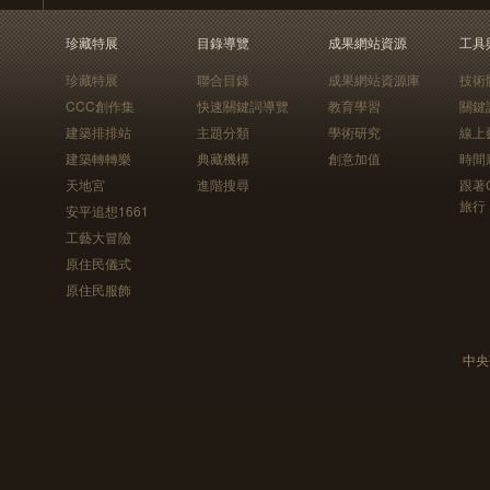
珍藏特展
目錄導覽
成果網站資源
工具
珍藏特展
聯合目錄
成果網站資源庫
技術
CCC創作集
快速關鍵詞導覽
教育學習
關鍵
建築排排站
主題分類
學術研究
線上
建築轉轉樂
典藏機構
創意加值
時間
天地宮
進階搜尋
跟著
旅行
安平追想1661
工藝大冒險
原住民儀式
原住民服飾
中央