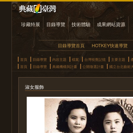
珍藏特展
目錄導覽
技術體驗
成果網站資源
目錄導覽首頁
HOTKEY快速導覽
首頁
目錄導覽
內容主題
檔案
台灣視覺記憶
主要主題
首頁
目錄導覽
典藏機構與計畫
公開徵選計畫
國立台北藝術
淑女服飾