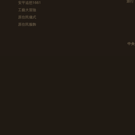
旅行
安平追想1661
工藝大冒險
原住民儀式
原住民服飾
中央