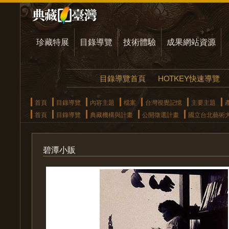
珍藏特展
目錄導覽
技術體驗
成果網站資源
目錄導覽首頁
HOTKEY快速導覽
首頁
目錄導覽
內容主題
檔案
台灣視覺記憶
主要主題
首頁
目錄導覽
典藏機構與計畫
公開徵選計畫
國立台北藝術
碧潭小販