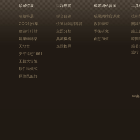
珍藏特展
目錄導覽
成果網站資源
工具
珍藏特展
聯合目錄
成果網站資源庫
技術
CCC創作集
快速關鍵詞導覽
教育學習
關鍵
建築排排站
主題分類
學術研究
線上
建築轉轉樂
典藏機構
創意加值
時間
天地宮
進階搜尋
跟著
旅行
安平追想1661
工藝大冒險
原住民儀式
原住民服飾
中央