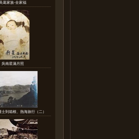
吳葛家族-全家福
吳南星滿月照
護士到箱根、熱海旅行（二）