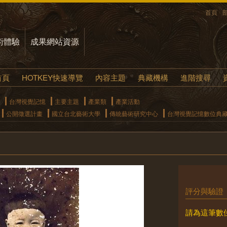
首頁
術體驗
成果網站資源
首頁
HOTKEY快速導覽
內容主題
典藏機構
進階搜尋
台灣視覺記憶
主要主題
產業類
產業活動
公開徵選計畫
國立台北藝術大學
傳統藝術研究中心
台灣視覺記憶數位典
評分與驗證
請為這筆數