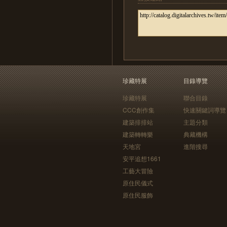
珍藏特展
目錄導覽
珍藏特展
聯合目錄
CCC創作集
快速關鍵詞導覽
建築排排站
主題分類
建築轉轉樂
典藏機構
天地宮
進階搜尋
安平追想1661
工藝大冒險
原住民儀式
原住民服飾