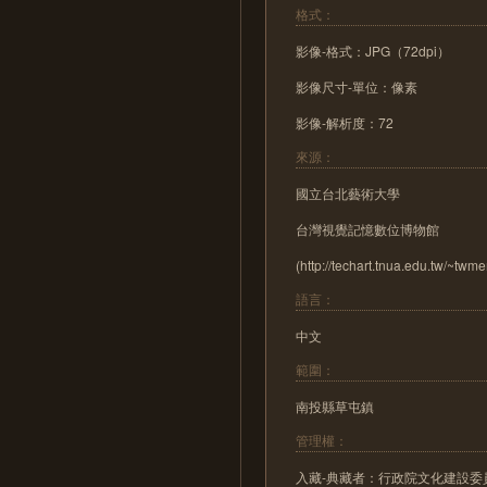
格式：
影像-格式：JPG（72dpi）
影像尺寸-單位：像素
影像-解析度：72
來源：
國立台北藝術大學
台灣視覺記憶數位博物館
(http://techart.tnua.edu.tw/~twm
語言：
中文
範圍：
南投縣草屯鎮
管理權：
入藏-典藏者：行政院文化建設委