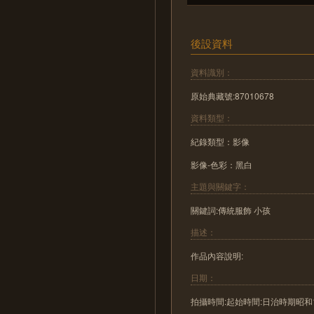
後設資料
資料識別：
原始典藏號:87010678
資料類型：
紀錄類型：影像
影像-色彩：黑白
主題與關鍵字：
關鍵詞:傳統服飾 小孩
描述：
作品內容說明:
日期：
拍攝時間:起始時間:日治時期昭和