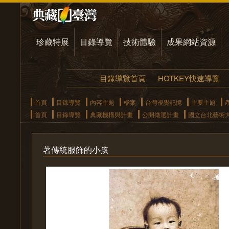
珍藏特展
目錄導覽
技術體驗
成果網站資源
目錄導覽首頁
HOTKEY快速導覽
首頁
目錄導覽
內容主題
檔案
台灣視覺記憶
主要主題
首頁
目錄導覽
典藏機構與計畫
公開徵選計畫
國立台北藝術
著傳統服飾的小孩