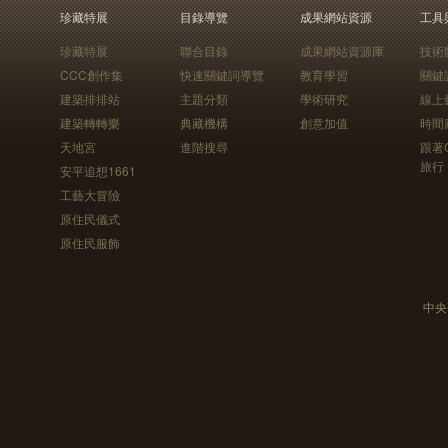
珍藏特展
目錄導覽
成果網站資源
工具
珍藏特展
聯合目錄
成果網站資源庫
技術
CCC創作集
快速關鍵詞導覽
教育學習
關鍵
建築排排站
主題分類
學術研究
線上
建築轉轉樂
典藏機構
創意加值
時間
天地宮
進階搜尋
跟著
旅行
安平追想1661
工藝大冒險
原住民儀式
原住民服飾
中央