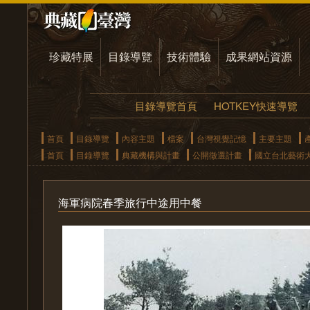
珍藏特展
目錄導覽
技術體驗
成果網站資源
目錄導覽首頁
HOTKEY快速導覽
首頁
目錄導覽
內容主題
檔案
台灣視覺記憶
主要主題
首頁
目錄導覽
典藏機構與計畫
公開徵選計畫
國立台北藝術
海軍病院春季旅行中途用中餐