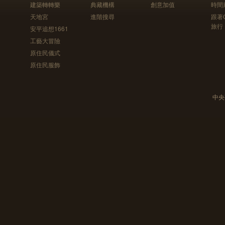
建築轉轉樂
典藏機構
創意加值
時間
天地宮
進階搜尋
跟著
旅行
安平追想1661
工藝大冒險
原住民儀式
原住民服飾
中央