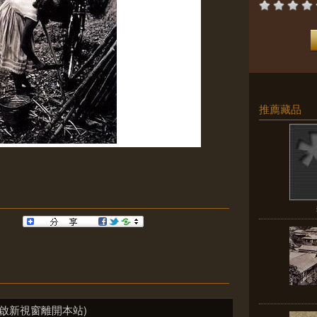
推薦藏品
啟新視窗離開本站)