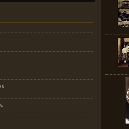
運會
蔗。
年