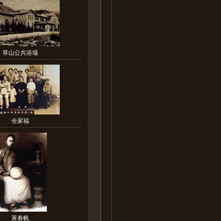
草山公共浴場
全家福
黃春帆