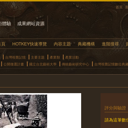
首頁
術體驗
成果網站資源
首頁
HOTKEY快速導覽
內容主題
典藏機構
進階搜尋
台灣視覺記憶
主要主題
產業類
產業活動
公開徵選計畫
國立台北藝術大學
傳統藝術研究中心
台灣視覺記憶數位典
評分與驗證
請為這筆數