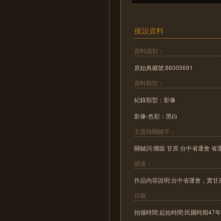
後設資料
資料識別：
原始典藏號:86005691
資料類型：
紀錄類型：影像
影像-色彩：黑白
主題與關鍵字：
關鍵詞:攤販 甘蔗 台中省運會 省
描述：
作品內容說明:台中省運會，賣甘
日期：
拍攝時間:起始時間:民國時期47