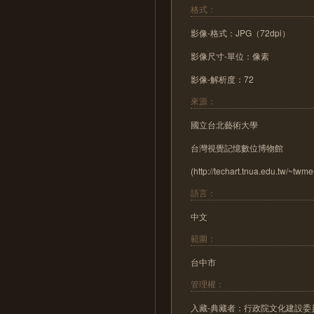
格式：
影像-格式：JPG（72dpi）
影像尺寸-單位：像素
影像-解析度：72
來源：
國立台北藝術大學
台灣視覺記憶數位博物館
(http://techart.tnua.edu.tw/~twm
語言：
中文
範圍：
台中市
管理權：
入藏-典藏者：行政院文化建設委