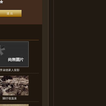
李淑德家人留影
關仔嶺溫泉