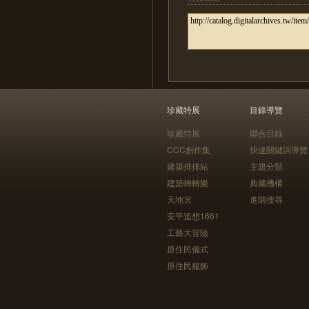
珍藏特展
目錄導覽
珍藏特展
聯合目錄
CCC創作集
快速關鍵詞導覽
建築排排站
主題分類
建築轉轉樂
典藏機構
天地宮
進階搜尋
安平追想1661
工藝大冒險
原住民儀式
原住民服飾