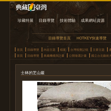
珍藏特展
目錄導覽
技術體驗
成果網站資源
目錄導覽首頁
HOTKEY快速導覽
首頁
目錄導覽
內容主題
檔案
台灣視覺記憶
主要主題
首頁
目錄導覽
典藏機構與計畫
公開徵選計畫
國立台北藝術
士林的芝山巖