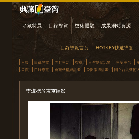
珍藏特展
目錄導覽
技術體驗
成果網站資源
目錄導覽首頁
HOTKEY快速導覽
首頁
目錄導覽
內容主題
檔案
台灣視覺記憶
主要主題
首頁
目錄導覽
典藏機構與計畫
公開徵選計畫
國立台北藝術
李淑德於東京留影