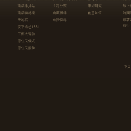
建築排排站
主題分類
學術研究
線上
建築轉轉樂
典藏機構
創意加值
時間
天地宮
進階搜尋
跟著
旅行
安平追想1661
工藝大冒險
原住民儀式
原住民服飾
中央