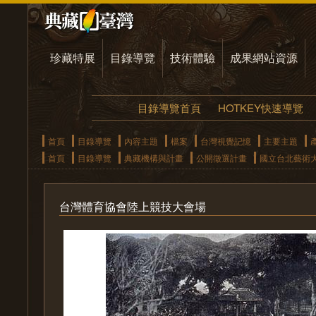
珍藏特展
目錄導覽
技術體驗
成果網站資源
目錄導覽首頁
HOTKEY快速導覽
首頁
目錄導覽
內容主題
檔案
台灣視覺記憶
主要主題
首頁
目錄導覽
典藏機構與計畫
公開徵選計畫
國立台北藝術
台灣體育協會陸上競技大會場