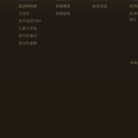
建築轉轉樂
典藏機構
創意加值
時間
天地宮
進階搜尋
跟著
旅行
安平追想1661
工藝大冒險
原住民儀式
原住民服飾
中央