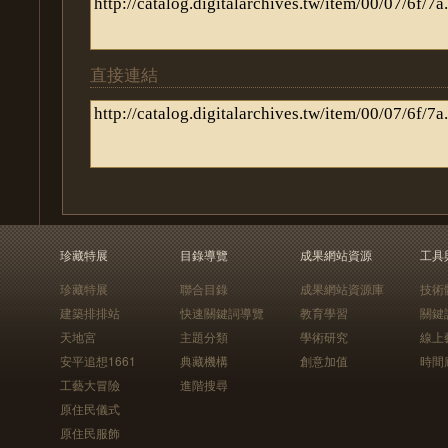
直接連結
珍藏特展
目錄導覽
成果網站資源
工具
珍藏特展
聯合目錄
成果網站資源庫
技術
建築排排站
快速關鍵詞導覽
教育學習
關鍵
天地宮
主題分類
學術研究
線上
安平追想1661
典藏機構
創意加值
時間
工藝大冒險
進階搜尋
原住民儀式
原住民服飾