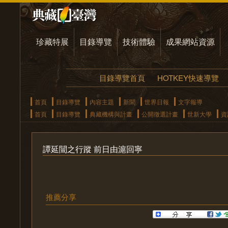
珍藏特展
目錄導覽
技術體驗
成果網站資源
目錄導覽首頁
HOTKEY快速導覽
首頁
目錄導覽
內容主題
新聞
世界日報
文字報導
首頁
目錄導覽
典藏機構與計畫
公開徵選計畫
世新大學
資
譚延闓之行蹤 前日由滬回寧
推薦分享