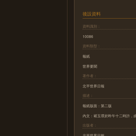
後設資料
資料識別：
10086
資料類型：
報紙
世界要聞
著作者：
北平世界日報
描述：
報紙版面：第二版
內文：褚玉璞於昨午十二時許，由前
出版者：
北平世界日報