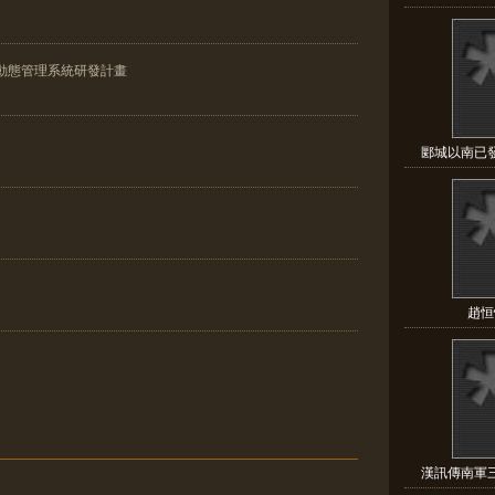
動態管理系統研發計畫
郾城以南已發
趙恒
漢訊傳南軍三