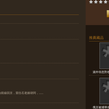
推薦藏品
滬外領忽對收
線回京，當往石老娘胡同，......
俄京被捕華僑