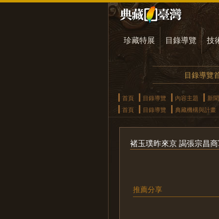
珍藏特展
目錄導覽
技
目錄導覽
首頁
目錄導覽
內容主題
新聞
首頁
目錄導覽
典藏機構與計畫
褚玉璞昨來京 謁張宗昌商
推薦分享