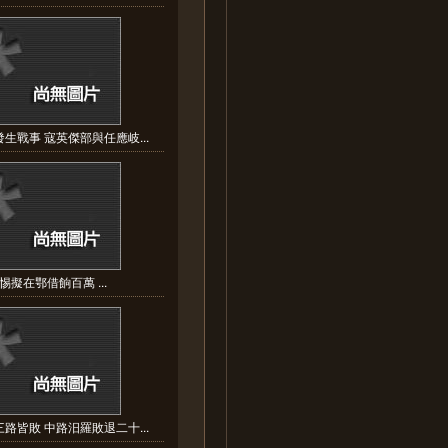
生戰事 寇英傑部與任應岐...
惕擬在鄂借餉百萬 ...
路皆敗 中路汨羅敗退二十...