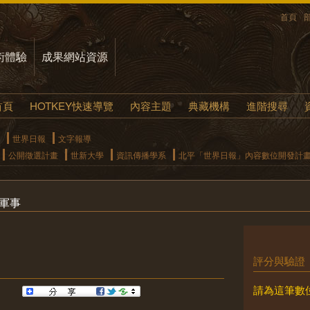
首頁
術體驗
成果網站資源
首頁
HOTKEY快速導覽
內容主題
典藏機構
進階搜尋
世界日報
文字報導
公開徵選計畫
世新大學
資訊傳播學系
北平「世界日報」內容數位開發計
軍事
評分與驗證
請為這筆數