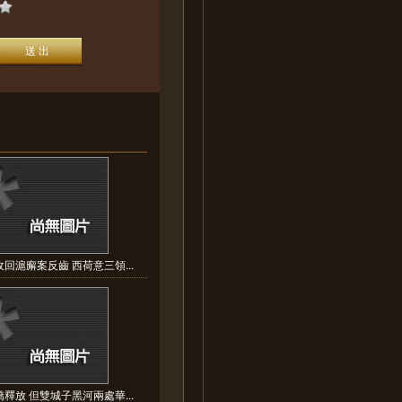
回滬廨案反齒 西荷意三領...
釋放 但雙城子黑河兩處華...