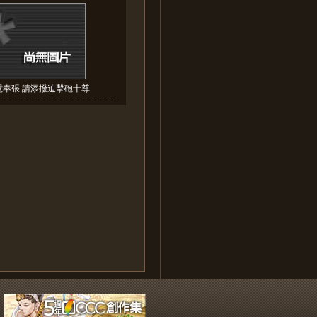
電奉張 請添撥迫擊砲十尊