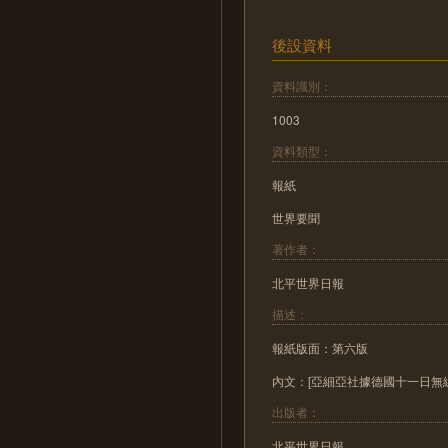
後設資料
資料識別：
1003
資料類型：
報紙
世界要聞
著作者：
北平世界日報
描述：
報紙版面：第六版
內文：[亞細亞社據德國十一日無線電
出版者：
北平世界日報