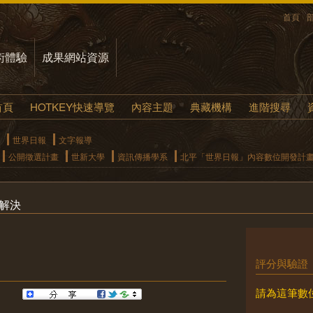
首頁
術體驗
成果網站資源
首頁
HOTKEY快速導覽
內容主題
典藏機構
進階搜尋
世界日報
文字報導
公開徵選計畫
世新大學
資訊傳播學系
北平「世界日報」內容數位開發計
解決
評分與驗證
請為這筆數