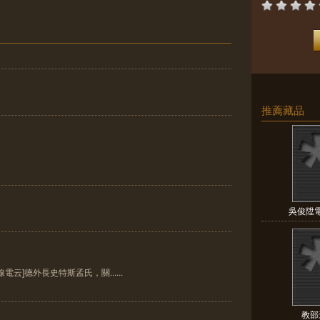
推薦藏品
吳俊陞
云]德外長史特斯孟氏，關......
教部