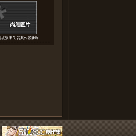
電復張學良 賀其作戰勝利