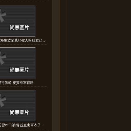
海生波蘭萬順被人暗殺案已...
謨電張韓 祝賀奉軍戰勝
習昨日被捕 並查出軍衣子...