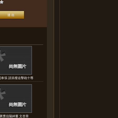
電奉張 請添撥迫擊砲十尊
褒獎信陽紳董 文杏章