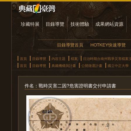
珍藏特展
目錄導覽
技術體驗
成果網站資源
目錄導覽首頁
HOTKEY快速導覽
首頁
目錄導覽
內容主題
檔案
日治時期台南州戰爭災害檔案
首頁
目錄導覽
典藏機構與計畫
公開徵選計畫
國立中正大學
件名：戰時災害二因?危害證明書交付申請書