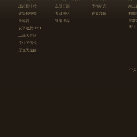
建築排排站
主題分類
學術研究
線上
建築轉轉樂
典藏機構
創意加值
時間
天地宮
進階搜尋
跟著
旅行
安平追想1661
工藝大冒險
原住民儀式
原住民服飾
中央