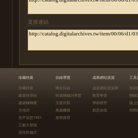
直接連結
珍藏特展
目錄導覽
成果網站資源
工具
珍藏特展
聯合目錄
成果網站資源庫
技術
建築排排站
快速關鍵詞導覽
教育學習
關鍵
建築轉轉樂
主題分類
學術研究
線上
天地宮
典藏機構
創意加值
時間
安平追想1661
進階搜尋
工藝大冒險
原住民儀式