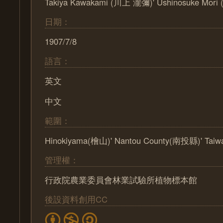
Takiya Kawakami (川上 瀧彌)' Ushinosuke Mor
日期：
1907/7/8
語言：
英文
中文
範圍：
Hinokiyama(檜山)' Nantou County(南投縣)' Tai
管理權：
行政院農業委員會林業試驗所植物標本館
後設資料創用CC