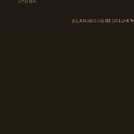
原住民服飾
數位典藏與數位學習國家型科技計畫 Taiwan e-Le