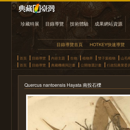
珍藏特展
目錄導覽
技術體驗
成果網站資源
目錄導覽首頁
HOTKEY快速導覽
首頁
目錄導覽
內容主題
生物
植物界
雙子葉植物
山毛
首頁
目錄導覽
典藏機構與計畫
公開徵選計畫
行政院農業委
Quercus nantoensis Hayata 南投石櫟