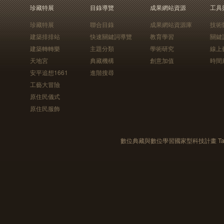
珍藏特展
目錄導覽
成果網站資源
工具
珍藏特展
聯合目錄
成果網站資源庫
技術
建築排排站
快速關鍵詞導覽
教育學習
關鍵
建築轉轉樂
主題分類
學術研究
線上
天地宮
典藏機構
創意加值
時間
安平追想1661
進階搜尋
工藝大冒險
原住民儀式
原住民服飾
數位典藏與數位學習國家型科技計畫 Taiwan e-Le