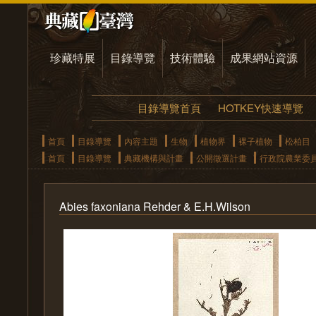
珍藏特展
目錄導覽
技術體驗
成果網站資源
目錄導覽首頁
HOTKEY快速導覽
首頁
目錄導覽
內容主題
生物
植物界
裸子植物
松柏目
首頁
目錄導覽
典藏機構與計畫
公開徵選計畫
行政院農業委
Abies faxoniana Rehder & E.H.Wilson