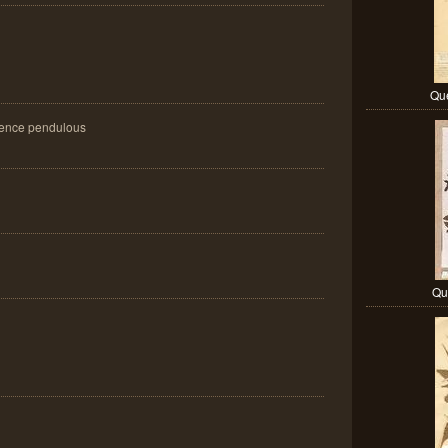
Que
cence pendulous
Que