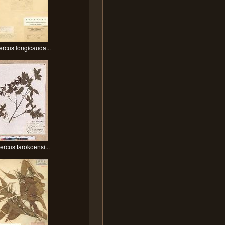
rcus longicauda...
rcus tarokoensi...