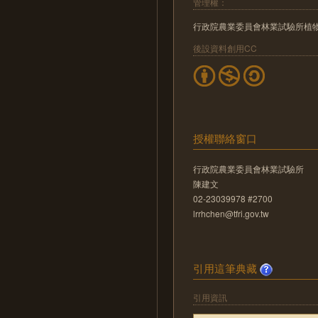
管理權：
行政院農業委員會林業試驗所植
後設資料創用CC
授權聯絡窗口
行政院農業委員會林業試驗所
陳建文
02-23039978 #2700
lrrhchen@tfri.gov.tw
引用這筆典藏
引用資訊