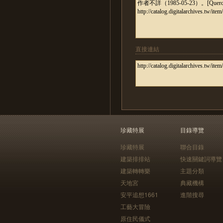
直接連結
珍藏特展
目錄導覽
珍藏特展
聯合目錄
建築排排站
快速關鍵詞導覽
建築轉轉樂
主題分類
天地宮
典藏機構
安平追想1661
進階搜尋
工藝大冒險
原住民儀式