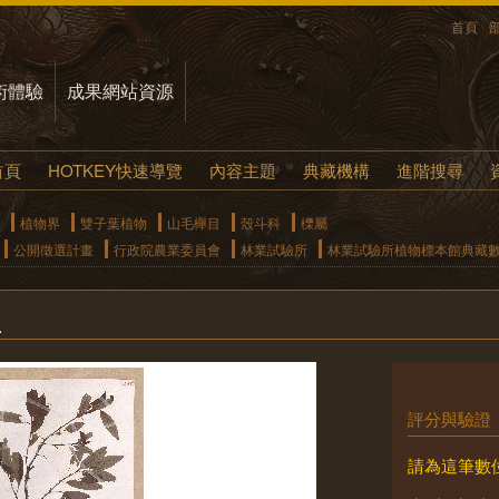
首頁
術體驗
成果網站資源
首頁
HOTKEY快速導覽
內容主題
典藏機構
進階搜尋
植物界
雙子葉植物
山毛櫸目
殼斗科
櫟屬
公開徵選計畫
行政院農業委員會
林業試驗所
林業試驗所植物標本館典藏
.
評分與驗證
請為這筆數