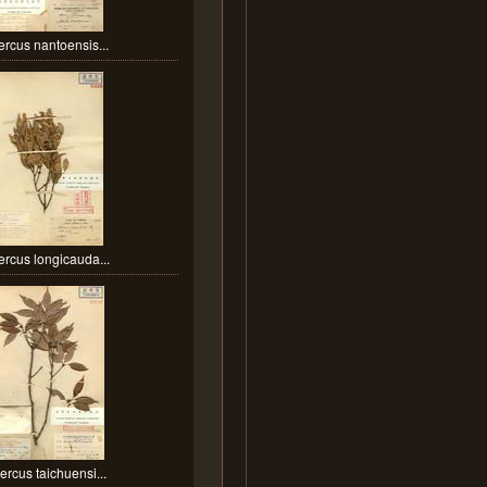
rcus nantoensis...
rcus longicauda...
ercus taichuensi...