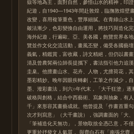
嶽等地為主，面對自然，參悟山水的精神，印證
紀遊，自1940—1943年間赴敦煌，臨撫敦煌
改變，喜用複筆重色，豐厚細膩。在青綠山水上
皴法漸少，色彩變換自由運用，將技巧與造化完美
海外紀遊，行遍歐、亞、美各國，飽覽世界各地
覽並作文化交流活動，畫風丕變，備受各國藝壇
義氣，精鑑賞，富收藏，詩文精絕，但仍以書畫
清及曾農髯兩位師長提攜下，書法指引他力追漢
圭臬。他擅畫山水、花卉、人物，尤擅荷花，其
墨彩精妙。晚年因眼疾轉劇，工筆之作減少，自1
墨、潑彩畫法，到六○年代末，「大千狂塗」逐
破格與創格，結合中西藝術、寫象與抽象，有人
千」來形容其畫藝成就。他曾提及「作畫首重勾
次才到寫意」（大千畫說），強調畫面的「大、
「筆補造化天無功」，景物取捨全憑己意，不僅
更重於抒發文人氣質 。與齊白石有「南張北齊