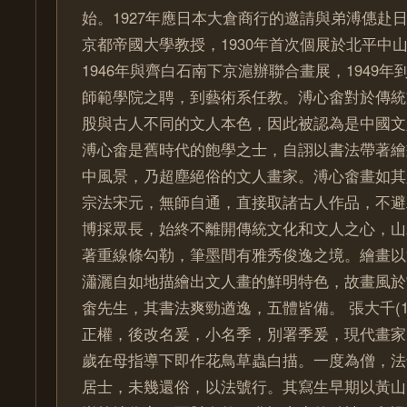
始。1927年應日本大倉商行的邀請與弟溥僡赴
京都帝國大學教授，1930年首次個展於北平中
1946年與齊白石南下京滬辦聯合畫展，1949
師範學院之聘，到藝術系任教。溥心畬對於傳統
股與古人不同的文人本色，因此被認為是中國文
溥心畬是舊時代的飽學之士，自詡以書法帶著繪
中風景，乃超塵絕俗的文人畫家。溥心畬畫如其
宗法宋元，無師自通，直接取諸古人作品，不避
博採眾長，始終不離開傳統文化和文人之心，山
著重線條勾勒，筆墨間有雅秀俊逸之境。繪畫以
瀟灑自如地描繪出文人畫的鮮明特色，故畫風於
畬先生，其書法爽勁遒逸，五體皆備。 張大千(189
正權，後改名爰，小名季，別署季爰，現代畫家
歲在母指導下即作花鳥草蟲白描。一度為僧，法
居士，未幾還俗，以法號行。其寫生早期以黃山