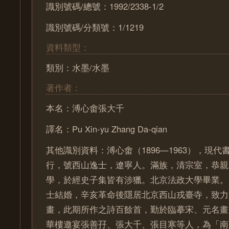
識別號碼/總號：1992/2338-1/2
識別號碼/分類號：1/1219
資料類型：
類別：水墨/水墨
著作者：
本名：溥心畬張大千
譯名：Pu Xin-yu Zhang Da-qian
其他識別資料：溥心畬（1896—1963），現
行，號西山逸士，遼寧人。滿族，清宗室，恭親
學，於經史子集皆有涉獵。北京法政大學畢業。1
士結婚，辛亥革命後隱居北京西山戎臺寺，致力
畫，此期所作之詩百餘首，勤於臨摹宋、元名畫。
華樓邀宴張善孖、張大千、張目寒等人，為「南