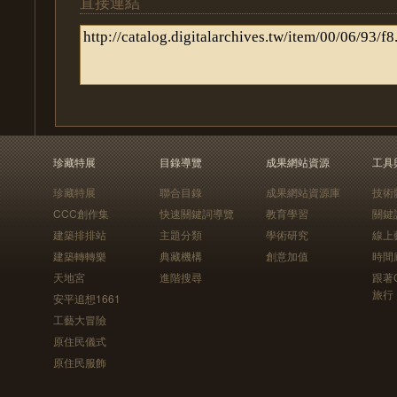
直接連結
珍藏特展
目錄導覽
成果網站資源
工具
珍藏特展
聯合目錄
成果網站資源庫
技術
CCC創作集
快速關鍵詞導覽
教育學習
關鍵
建築排排站
主題分類
學術研究
線上
建築轉轉樂
典藏機構
創意加值
時間
天地宮
進階搜尋
跟著
旅行
安平追想1661
工藝大冒險
原住民儀式
原住民服飾