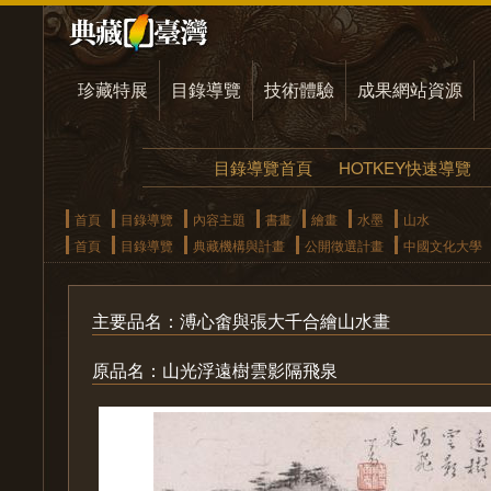
珍藏特展
目錄導覽
技術體驗
成果網站資源
目錄導覽首頁
HOTKEY快速導覽
首頁
目錄導覽
內容主題
書畫
繪畫
水墨
山水
首頁
目錄導覽
典藏機構與計畫
公開徵選計畫
中國文化大學
主要品名：溥心畬與張大千合繪山水畫
原品名：山光浮遠樹雲影隔飛泉