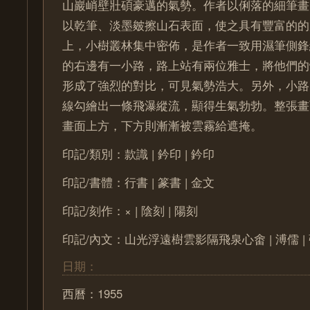
山巖峭壁壯碩豪邁的氣勢。作者以俐落的細筆畫
以乾筆、淡墨皴擦山石表面，使之具有豐富的的
上，小樹叢林集中密佈，是作者一致用濕筆側鋒
的右邊有一小路，路上站有兩位雅士，將他們的
形成了強烈的對比，可見氣勢浩大。另外，小路
線勾繪出一條飛瀑縱流，顯得生氣勃勃。整張畫
畫面上方，下方則漸漸被雲霧給遮掩。
印記/類別：款識 | 鈐印 | 鈐印
印記/書體：行書 | 篆書 | 金文
印記/刻作：× | 陰刻 | 陽刻
印記/內文：山光浮遠樹雲影隔飛泉心畬 | 溥儒 |
日期：
西曆：1955