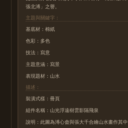
張北溥」之譽。
主題與關鍵字：
基底材：棉紙
色彩：多色
技法：寫意
主題意涵：寫景
表現題材：山水
描述：
裝潢式樣：冊頁
組件名稱：山光浮遠樹雲影隔飛泉
說明：此圖為溥心畬與張大千合繪山水畫作其中