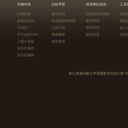
珍藏特展
目錄導覽
成果網站資源
工具
珍藏特展
聯合目錄
成果網站資源庫
技術
建築排排站
快速關鍵詞導覽
教育學習
關鍵
天地宮
主題分類
學術研究
線上
安平追想1661
典藏機構
創意加值
時間
工藝大冒險
進階搜尋
原住民儀式
原住民服飾
數位典藏與數位學習國家型科技計畫 Taiwan e-Le