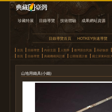
珍藏特展
目錄導覽
技術體驗
成果網站資源
目錄導覽首頁
HOTKEY快速導覽
首頁
目錄導覽
內容主題
人類學
臺灣原住民族
高砂族群
首頁
目錄導覽
典藏機構與計畫
公開徵選計畫
國立屏東科技
山地用鋤具(小鋤)