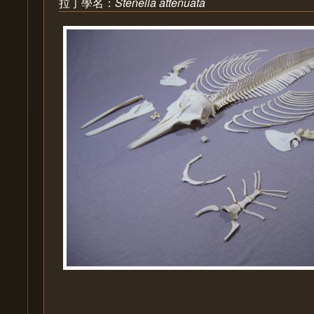
拉丁學名：
Stenella attenuata