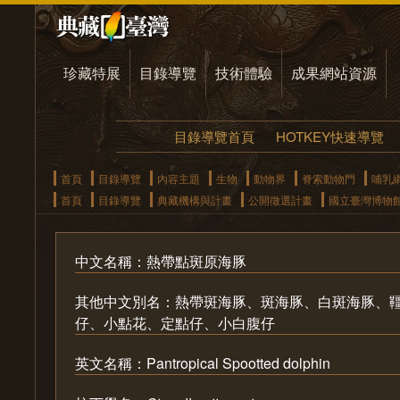
珍藏特展
目錄導覽
技術體驗
成果網站資源
目錄導覽首頁
HOTKEY快速導覽
首頁
目錄導覽
內容主題
生物
動物界
脊索動物門
哺乳
首頁
目錄導覽
典藏機構與計畫
公開徵選計畫
國立臺灣博物
中文名稱：熱帶點斑原海豚
其他中文別名：熱帶斑海豚、斑海豚、白斑海豚、
仔、小點花、定點仔、小白腹仔
英文名稱：Pantropical Spootted dolphin