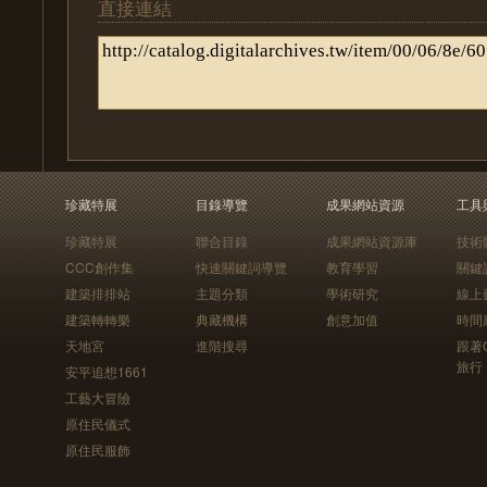
直接連結
珍藏特展
目錄導覽
成果網站資源
工具
珍藏特展
聯合目錄
成果網站資源庫
技術
CCC創作集
快速關鍵詞導覽
教育學習
關鍵
建築排排站
主題分類
學術研究
線上
建築轉轉樂
典藏機構
創意加值
時間
天地宮
進階搜尋
跟著
旅行
安平追想1661
工藝大冒險
原住民儀式
原住民服飾