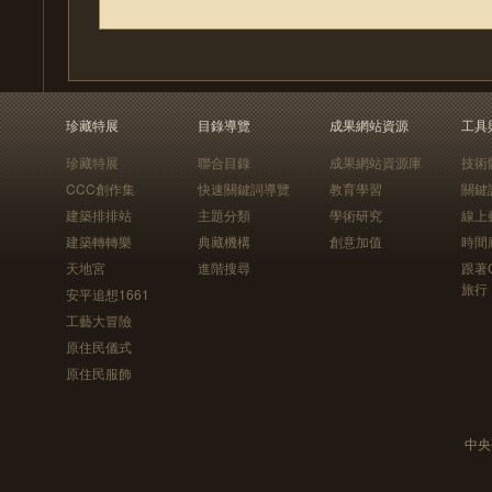
珍藏特展
目錄導覽
成果網站資源
工具
珍藏特展
聯合目錄
成果網站資源庫
技術
CCC創作集
快速關鍵詞導覽
教育學習
關鍵
建築排排站
主題分類
學術研究
線上
建築轉轉樂
典藏機構
創意加值
時間
天地宮
進階搜尋
跟著
旅行
安平追想1661
工藝大冒險
原住民儀式
原住民服飾
中央