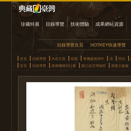
珍藏特展
目錄導覽
技術體驗
成果網站資源
目錄導覽首頁
HOTKEY快速導覽
首頁
目錄導覽
內容主題
檔案
軍機處檔摺件
清
同治
首頁
目錄導覽
典藏機構與計畫
國立故宮博物院
圖書文獻處