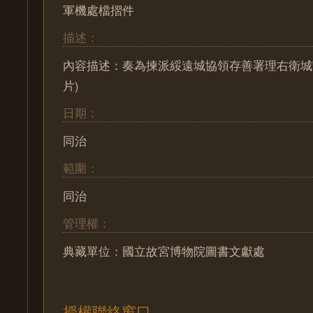
軍機處檔摺件
描述：
內容描述：奏為揀派綏遠城協領存善署理右衛城
片)
日期：
同治
範圍：
同治
管理權：
典藏單位：國立故宮博物院圖書文獻處
授權聯絡窗口