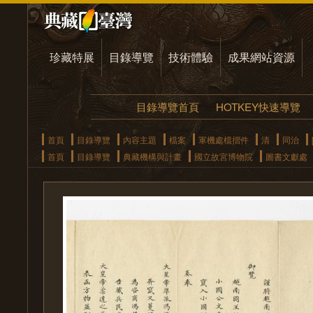
珍藏特展
目錄導覽
技術體驗
成果網站資源
目錄導覽首頁
HOTKEY快速導覽
首頁
目錄導覽
內容主題
檔案
軍機處檔摺件
清
同治
首頁
目錄導覽
典藏機構與計畫
國立故宮博物院
圖書文獻處