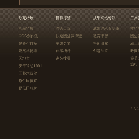
珍藏特展
目錄導覽
成果網站資源
工具
珍藏特展
聯合目錄
成果網站資源庫
技術
CCC創作集
快速關鍵詞導覽
教育學習
關鍵
建築排排站
主題分類
學術研究
線上
建築轉轉樂
典藏機構
創意加值
時間
天地宮
進階搜尋
跟著
旅行
安平追想1661
工藝大冒險
原住民儀式
原住民服飾
中央