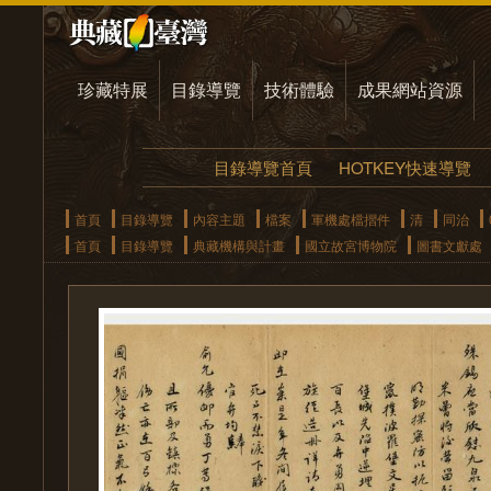
珍藏特展
目錄導覽
技術體驗
成果網站資源
目錄導覽首頁
HOTKEY快速導覽
首頁
目錄導覽
內容主題
檔案
軍機處檔摺件
清
同治
首頁
目錄導覽
典藏機構與計畫
國立故宮博物院
圖書文獻處