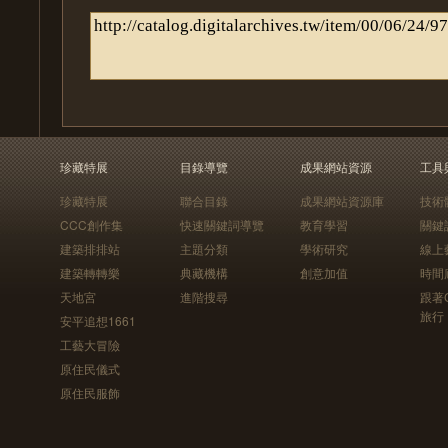
珍藏特展
目錄導覽
成果網站資源
工具
珍藏特展
聯合目錄
成果網站資源庫
技術
CCC創作集
快速關鍵詞導覽
教育學習
關鍵
建築排排站
主題分類
學術研究
線上
建築轉轉樂
典藏機構
創意加值
時間
天地宮
進階搜尋
跟著
旅行
安平追想1661
工藝大冒險
原住民儀式
原住民服飾