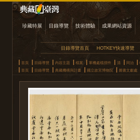
珍藏特展
目錄導覽
技術體驗
成果網站資源
目錄導覽首頁
HOTKEY快速導覽
首頁
目錄導覽
內容主題
檔案
軍機處檔摺件
清
同治
首頁
目錄導覽
典藏機構與計畫
國立故宮博物院
圖書文獻處