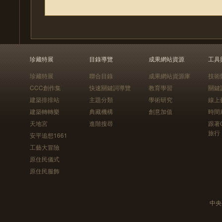
珍藏特展
目錄導覽
成果網站資源
工具
珍藏特展
聯合目錄
成果網站資源庫
技術
CCC創作集
快速關鍵詞導覽
教育學習
關鍵
建築排排站
主題分類
學術研究
線上
建築轉轉樂
典藏機構
創意加值
時間
天地宮
進階搜尋
跟著
旅行
安平追想1661
工藝大冒險
原住民儀式
原住民服飾
中央