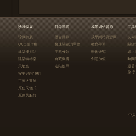
珍藏特展
目錄導覽
成果網站資源
工具
珍藏特展
聯合目錄
成果網站資源庫
技術
CCC創作集
快速關鍵詞導覽
教育學習
關鍵
建築排排站
主題分類
學術研究
線上
建築轉轉樂
典藏機構
創意加值
時間
天地宮
進階搜尋
跟著
旅行
安平追想1661
工藝大冒險
原住民儀式
原住民服飾
中央