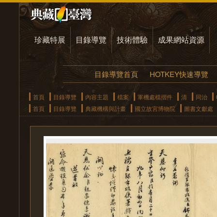
珍藏特展
目錄導覽
技術體驗
成果網站資源
目錄導覽首頁
HOTKEY快速導覽
首頁
目錄導覽
內容主題
檔案
軍機處檔摺件
清
同治
首頁
目錄導覽
典藏機構與計畫
國立故宮博物院
圖書文獻處