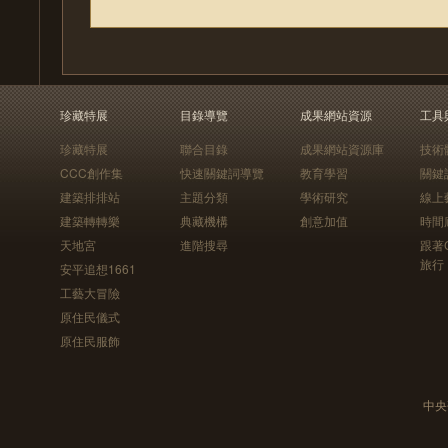
珍藏特展
目錄導覽
成果網站資源
工具
珍藏特展
聯合目錄
成果網站資源庫
技術
CCC創作集
快速關鍵詞導覽
教育學習
關鍵
建築排排站
主題分類
學術研究
線上
建築轉轉樂
典藏機構
創意加值
時間
天地宮
進階搜尋
跟著
旅行
安平追想1661
工藝大冒險
原住民儀式
原住民服飾
中央