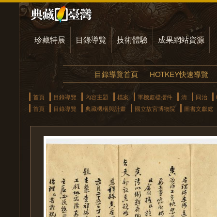
珍藏特展
目錄導覽
技術體驗
成果網站資源
目錄導覽首頁
HOTKEY快速導覽
首頁
目錄導覽
內容主題
檔案
軍機處檔摺件
清
同治
首頁
目錄導覽
典藏機構與計畫
國立故宮博物院
圖書文獻處