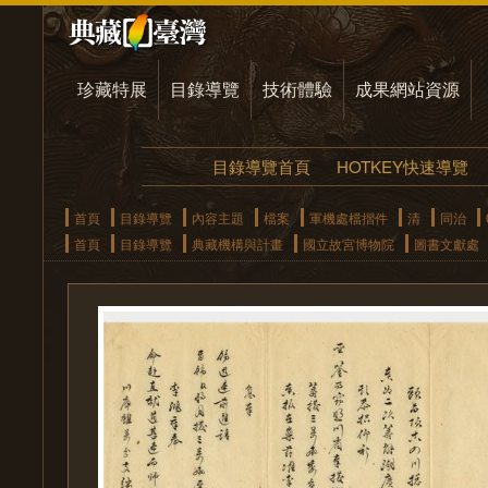
珍藏特展
目錄導覽
技術體驗
成果網站資源
目錄導覽首頁
HOTKEY快速導覽
首頁
目錄導覽
內容主題
檔案
軍機處檔摺件
清
同治
首頁
目錄導覽
典藏機構與計畫
國立故宮博物院
圖書文獻處