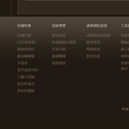
珍藏特展
目錄導覽
成果網站資源
工具
珍藏特展
聯合目錄
成果網站資源庫
技術
CCC創作集
快速關鍵詞導覽
教育學習
關鍵
建築排排站
主題分類
學術研究
線上
建築轉轉樂
典藏機構
創意加值
時間
天地宮
進階搜尋
跟著
旅行
安平追想1661
工藝大冒險
原住民儀式
原住民服飾
中央