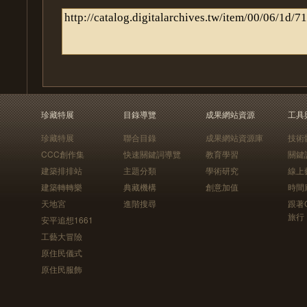
珍藏特展
目錄導覽
成果網站資源
工具
珍藏特展
聯合目錄
成果網站資源庫
技術
CCC創作集
快速關鍵詞導覽
教育學習
關鍵
建築排排站
主題分類
學術研究
線上
建築轉轉樂
典藏機構
創意加值
時間
天地宮
進階搜尋
跟著
旅行
安平追想1661
工藝大冒險
原住民儀式
原住民服飾