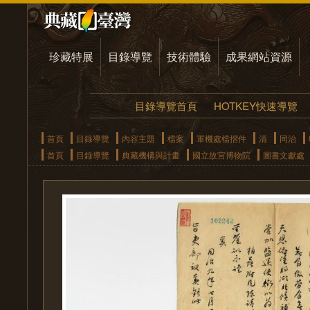
珍藏特展
目錄導覽
技術體驗
成果網站資源
目錄導覽首頁
HOTKEY快速導覽
首頁
目錄導覽
內容主題
檔案
軍機處檔摺件
清
同治
首頁
目錄導覽
典藏機構與計畫
國立故宮博物院
圖書文獻處