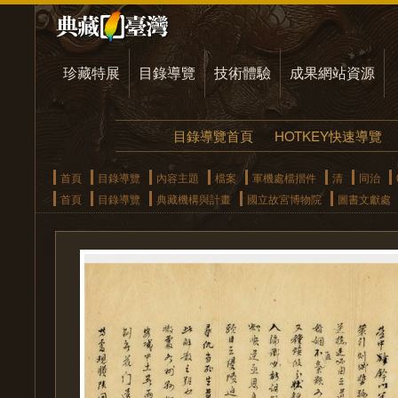
珍藏特展
目錄導覽
技術體驗
成果網站資源
目錄導覽首頁
HOTKEY快速導覽
首頁
目錄導覽
內容主題
檔案
軍機處檔摺件
清
同治
首頁
目錄導覽
典藏機構與計畫
國立故宮博物院
圖書文獻處