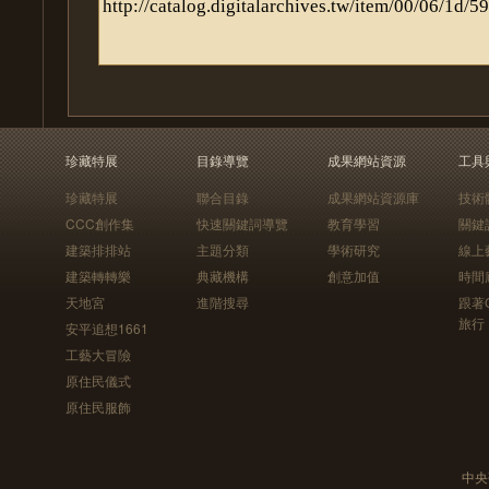
珍藏特展
目錄導覽
成果網站資源
工具
珍藏特展
聯合目錄
成果網站資源庫
技術
CCC創作集
快速關鍵詞導覽
教育學習
關鍵
建築排排站
主題分類
學術研究
線上
建築轉轉樂
典藏機構
創意加值
時間
天地宮
進階搜尋
跟著
旅行
安平追想1661
工藝大冒險
原住民儀式
原住民服飾
中央