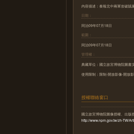
內容描述：奏報北中兩軍攻破賊
日期：
同治09年07月18日
範圍：
同治09年07月18日
管理權：
典藏單位：國立故宮博物院圖書
使用限制：限制-開放影像-開放
授權聯絡窗口
國立故宮博物院圖像授權、出版
http://www.npm.gov.tw/zh-TW/A