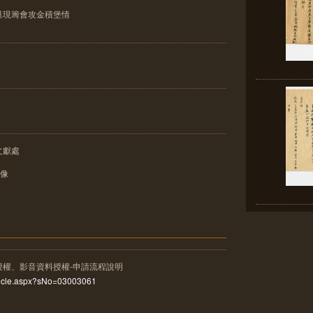
巢現籌會攻金積堡情
文獻處
影像
授權、影音資料授權-申請流程說明
rticle.aspx?sNo=03003061