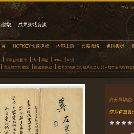
首頁
術體驗
成果網站資源
首頁
HOTKEY快速導覽
內容主題
典藏機構
進階搜尋
軍機處檔摺件
清
同治
09年
07月
國立故宮博物院
圖書文獻處
故宮文物數位典藏系統之研製－故宮清代檔案數
評分與驗證
請為這筆數