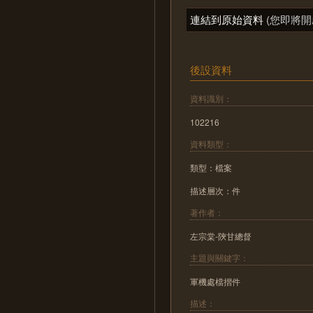
連結到原始資料
(您即將開
後設資料
資料識別：
102216
資料類型：
類型：檔案
描述層次：件
著作者：
左宗棠-陝甘總督
主題與關鍵字：
軍機處檔摺件
描述：