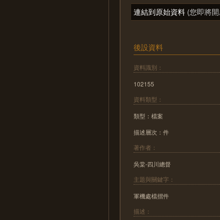
連結到原始資料
(您即將開
後設資料
資料識別：
102155
資料類型：
類型：檔案
描述層次：件
著作者：
吳棠-四川總督
主題與關鍵字：
軍機處檔摺件
描述：