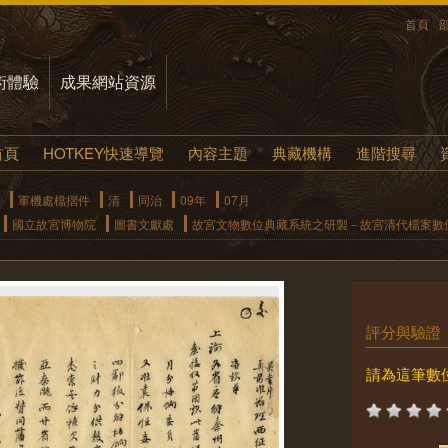
首頁
術體驗
成果網站資源
首頁
HOTKEY快速導覽
內容主題
典藏機構
進階搜尋
軍機處檔摺件
清
同治
09年
07月
國立故宮博物院
圖書文獻處
故宮文物數位典藏系統之研製－故宮清代檔案數
評分與驗證
請為這筆數