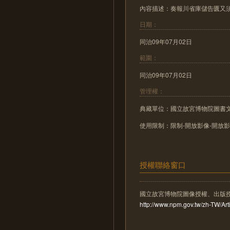
內容描述：奏報川省庫儲告匱又
日期：
同治09年07月02日
範圍：
同治09年07月02日
管理權：
典藏單位：國立故宮博物院圖書
使用限制：限制-開放影像-開放
授權聯絡窗口
國立故宮博物院圖像授權、出版
http://www.npm.gov.tw/zh-TW/A