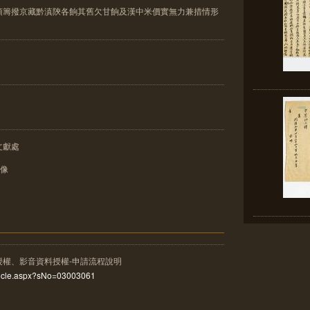
須籌撥京藏黔滇陝各餉其舊欠甘餉及漢中米價實無力兼措情形
文獻處
影像
授權、影音資料授權-申請流程說明
rticle.aspx?sNo=03003061